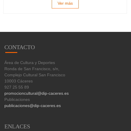
Ver más
CONTACTO
Área de Cultura y Deportes
Ronda de San Francisco, s/n,
Complejo Cultural San Francisco
10003 Cáceres
927 25 55 89
promocioncultural@dip-caceres.es
Publicaciones
publicaciones@dip-caceres.es
ENLACES