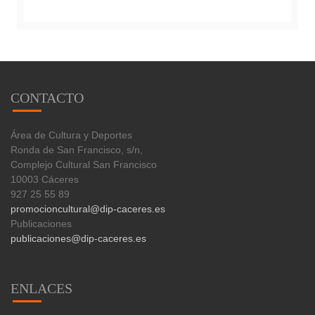
CONTACTO
Área de Cultura y Deportes
Ronda de San Francisco, s/n,
Complejo Cultural San Francisco
10003 Cáceres
927 25 55 89
promocioncultural@dip-caceres.es
Publicaciones
publicaciones@dip-caceres.es
ENLACES