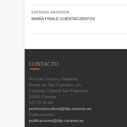
ENTRADA ANTERIOR
MARÍA FRAILE CUENTACUENTOS
CONTACTO
Área de Cultura y Deportes
Ronda de San Francisco, s/n,
Complejo Cultural San Francisco
10003 Cáceres
927 25 55 89
promocioncultural@dip-caceres.es
Publicaciones
publicaciones@dip-caceres.es