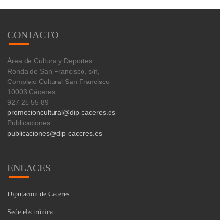
CONTACTO
Área de Cultura y Deportes
Ronda de San Francisco, s/n,
Complejo Cultural San Francisco
10003 Cáceres
927 25 55 89
promocioncultural@dip-caceres.es
Publicaciones
publicaciones@dip-caceres.es
ENLACES
Diputación de Cáceres
Sede electrónica