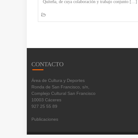
Quiteña, de cuya colaboración y trabajo conjunto […]
CONTACTO
Área de Cultura y Deportes
Ronda de San Francisco, s/n,
Complejo Cultural San Francisco
10003 Cáceres
927 25 55 89
Publicaciones