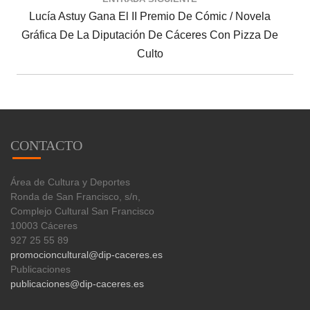
Lucía Astuy Gana El II Premio De Cómic / Novela
Gráfica De La Diputación De Cáceres Con Pizza De
Culto
CONTACTO
Área de Cultura y Deportes
Ronda de San Francisco, s/n,
Complejo Cultural San Francisco
10003 Cáceres
927 25 55 89
promocioncultural@dip-caceres.es
Publicaciones
publicaciones@dip-caceres.es