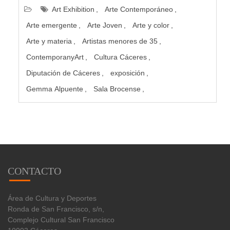
Art Exhibition
Arte Contemporáneo
Arte emergente
Arte Joven
Arte y color
Arte y materia
Artistas menores de 35
ContemporanyArt
Cultura Cáceres
Diputación de Cáceres
exposición
Gemma Alpuente
Sala Brocense
CONTACTO
Área de Cultura y Deportes
Ronda de San Francisco, s/n,
Complejo Cultural San Francisco