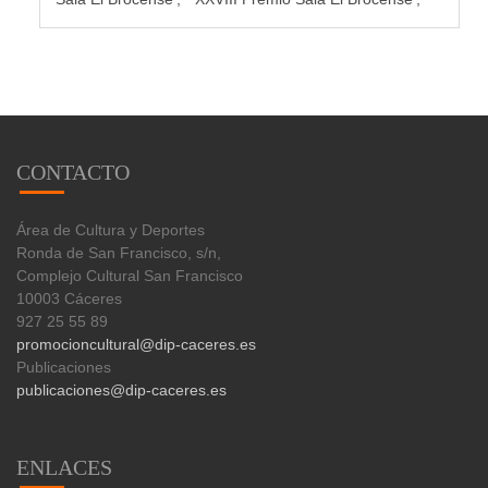
CONTACTO
Área de Cultura y Deportes
Ronda de San Francisco, s/n,
Complejo Cultural San Francisco
10003 Cáceres
927 25 55 89
promocioncultural@dip-caceres.es
Publicaciones
publicaciones@dip-caceres.es
ENLACES