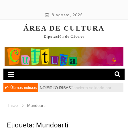
8 agosto, 2026
ÁREA DE CULTURA
Diputación de Cáceres
Últimas noticias
Le Trio Joubran. Concierto solidario por
NO SOLO RISAS
Palestina
Inicio
Mundoarti
Etiqueta:
Mundoarti