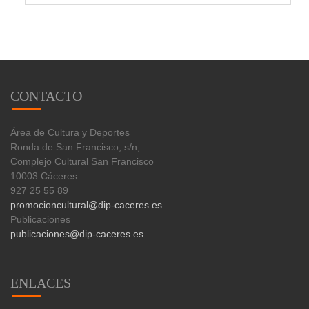
CONTACTO
Área de Cultura y Deportes
Ronda de San Francisco, s/n,
Complejo Cultural San Francisco
10003 Cáceres
927 25 55 89
promocioncultural@dip-caceres.es
Publicaciones
publicaciones@dip-caceres.es
ENLACES