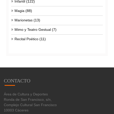
Infantil
(122)
Magia
(88)
Marionetas
(13)
Mimo y Teatro Gestual
(7)
Recital Poético
(11)
CONTACTO
Área de Cultura y Deportes
Ronda de San Francisco, s/n,
Complejo Cultural San Francisco
10003 Cáceres