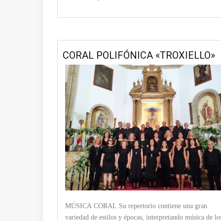
CORAL POLIFÓNICA «TROXIELLO»
MÚSICA CORAL Su repertorio contiene una gran
variedad de estilos y épocas, interpretando música de lo