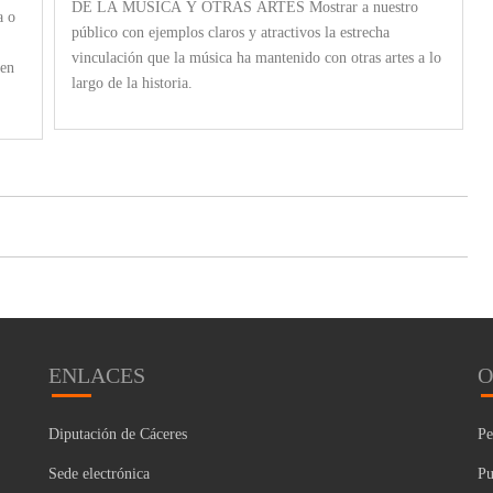
DE LA MÚSICA Y OTRAS ARTES Mostrar a nuestro
a o
público con ejemplos claros y atractivos la estrecha
vinculación que la música ha mantenido con otras artes a lo
 en
largo de la historia.
ENLACES
O
Diputación de Cáceres
Pe
Sede electrónica
Pu