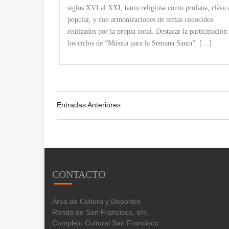
siglos XVI al XXI, tanto religiosa como profana, clásic
popular, y con armonizaciones de temas conocidos
realizados por la propia coral. Destacar la participación
los ciclos de “Música para la Semana Santa”. […]
Entradas Anteriores
CONTACTO
Área de Cultura y Deportes
Ronda de San Francisco, s/n,
Complejo Cultural San Francisco