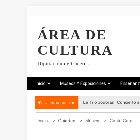
ÁREA DE
CULTURA
Diputación de Cáceres
Inicio
Museos Y Exposiciones
Enseñan
Le Trio Joubran. Concierto so
Últimas noticias
Inicio
Guiartex
Música
Canto Coral