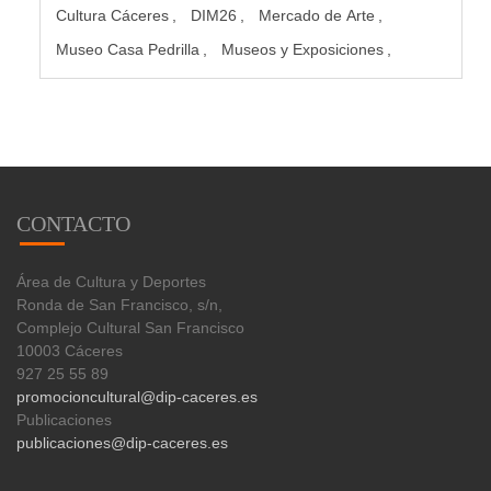
Cultura Cáceres
DIM26
Mercado de Arte
Museo Casa Pedrilla
Museos y Exposiciones
CONTACTO
Área de Cultura y Deportes
Ronda de San Francisco, s/n,
Complejo Cultural San Francisco
10003 Cáceres
927 25 55 89
promocioncultural@dip-caceres.es
Publicaciones
publicaciones@dip-caceres.es