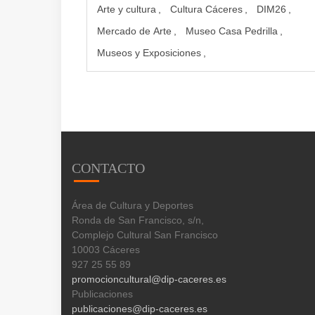
Arte y cultura
Cultura Cáceres
DIM26
Mercado de Arte
Museo Casa Pedrilla
Museos y Exposiciones
CONTACTO
Área de Cultura y Deportes
Ronda de San Francisco, s/n,
Complejo Cultural San Francisco
10003 Cáceres
927 25 55 89
promocioncultural@dip-caceres.es
Publicaciones
publicaciones@dip-caceres.es