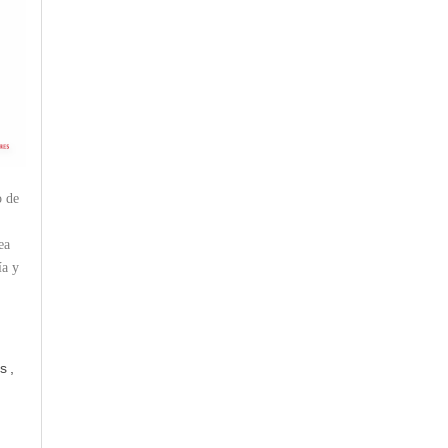
o de
ea
ía y
es